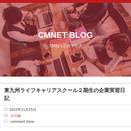
CMNET BLOG
CMねっとのブログ
東九州ライフキャリアスクール２期生の企業実習日
記
2022年11月25日
その他
comment close